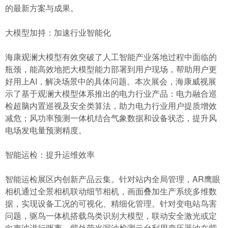
的最新方案与成果。
大模型加持：加速行业智能化
海康观澜大模型有效突破了人工智能产业落地过程中面临的
瓶颈，能高效地把大模型能力部署到用户现场，帮助用户更
好用上AI，解决场景中的具体问题。本次展会，海康威视展
示了基于观澜大模型体系推出的电力行业产品：电力融合巡
检超脑内置巡视及安全类算法，助力电力行业用户提质增效
减危；风功率预测一体机结合气象数据和设备状态，提升风
电场发电量预测精度。
智能运检：提升运维效率
智能运检展区内创新产品云集。针对站内全局管理，AR鹰眼
相机通过全景相机联动细节相机，画面叠加生产系统多维数
据，实现设备工况的可视化、精细化管理。针对变电站鸟害
问题，驱鸟一体机搭载鸟类识别大模型，联动安全激光或定
向声波进行驱离。紫外荧光漏油检测云台利用变压器油在紫