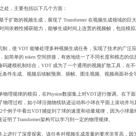
新之处，主要包括以下几个方面：
术应用于基于扩散的视频生成，展现了 Transformer 在视频生成领域的巨
的时间依赖性捕获能力，能够生成时间上连贯的视频帧，包括模拟
制，使 VDT 能够处理多种视频生成任务，实现了技术的广泛
，如简单的 token 空间拼接，有效地统一了不同长度和模态的信
码建模机制结合，VDT 成为了一个通用的视频扩散工具，在不
无条件生成、视频后续帧预测、插帧、图生视频、视频画面补全
物理规律的模拟，在Physion数据集上对VDT进行微调。在下
拟了物理过程，如小球沿抛物线轨迹运动和小球在平面上滚动并与
2个例子中看出VDT捕捉到了球的速度和动量规律，因为小球最
了Transformer架构可以学
习
到一定的物理规律。
务上进行了深度探索。该任务对视频生成质量的要求非常高，因