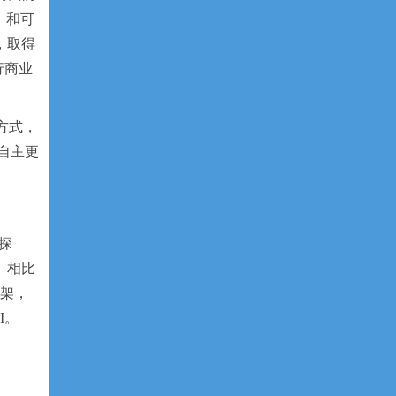
）和可
，取得
行商业
方式，
自主更
我探
）相比
框架，
I。