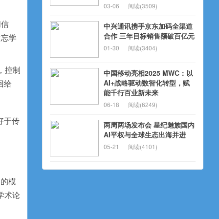
03-06
阅读(3509)
闻信
中兴通讯携手京东加码全渠道
合作 三年目标销售额破百亿元
遗忘学
01-30
阅读(3404)
端，控制
中国移动亮相2025 MWC：以
AI+战略驱动数智化转型，赋
回给
能千行百业新未来
06-18
阅读(6249)
好于传
两周两场发布会 星纪魅族国内
AI平权与全球生态出海并进
05-21
阅读(4101)
界的模
的学术论