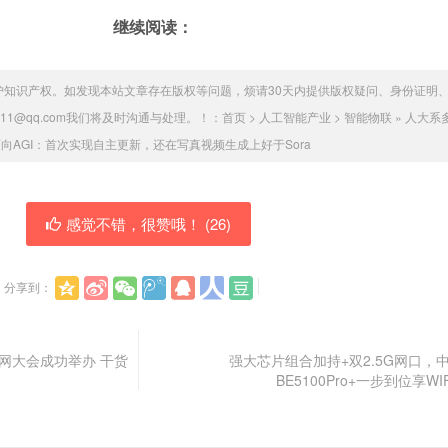
继续阅读：
护知识产权。如发现本站文章存在版权等问题，烦请30天内提供版权疑问、身份证明
011@qq.com我们将及时沟通与处理。！：
首页
>
人工智能产业
>
智能物联
»
人大系
向AGI：首次实现自主更新，还在写真视频生成上好于Sora
感觉不错，很赞哦！ (
26
)
分享到：
网大会成功举办 干货
强大芯片组合加持+双2.5G网口，
BE5100Pro+一步到位享WI