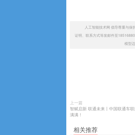
人工智能技术网 倡导尊重与保
证明、联系方式等发邮件至1851688
模型迈
上一篇
智赋启新 联通未来丨中国联通车联
满满！
相关推荐