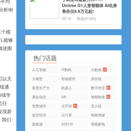
的平均
Unitree G1人形智能体 AI化身
分析例
售价仅9.9万元起!
05-15
阅读(41400)
三个模
VL能够
地描述图
热门话题
人工智能
IT数码
大数据
H
大模型
智能硬件
供应链
可以天
实现通
新质生产力
机器人
数字经济
H
持续学
展会动态
AR
智能制造
H
态任
智慧城市
元宇宙
H
无人机
发现新
低空经济
云计算
智能驾驶
，我们
新能源
3D打印
智能家电