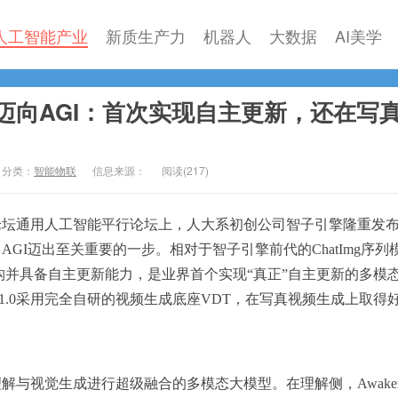
人工智能产业
新质生产力
机器人
大数据
AI美学
迈向AGI：首次实现自主更新，还在写
分类：
智能物联
信息来源：
阅读(
217)
村论坛通用人工智能平行论坛上，人大系初创公司智子引擎隆重发
0，向AGI迈出至关重要的一步。相对于智子引擎前代的ChatImg序列
MOE架构并具备自主更新能力，是业界首个实现“真正”自主更新的多模
r 1.0采用完全自研的视频生成底座VDT，在写真视频生成上取得
视觉理解与视觉生成进行超级融合的多模态大模型。在理解侧，Awaker 