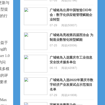
07-05
阅读(52196)
更新与
模型提
广域铭岛出席中国智造CIO年
会：数字化供应链管理赋能企
泛的行
业转型
07-29
阅读(50837)
广域铭岛亮相第四届西洽会 为
制造业数智化转型赋能
受益于
07-25
阅读(43006)
mg的
 1.0
广域铭岛入选重庆市工业信息
安全技术服务单位
的问
06-15
阅读(42087)
该多模
细的评
广域铭岛入选2022年重庆市数
过要求
字经济产业发展试点示范项目
名单
07-29
阅读(41808)
Max
宇树发布最新力作——