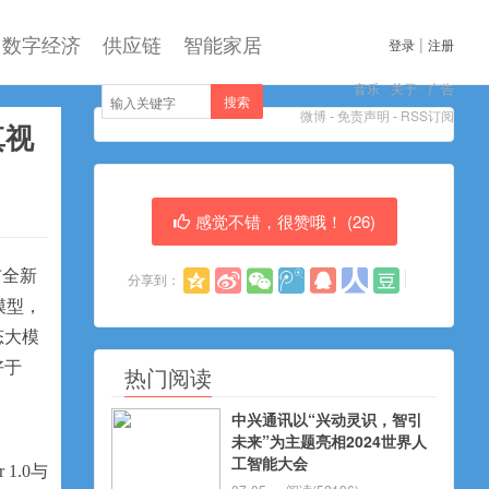
数字经济
供应链
智能家居
|
登录
注册
音乐
-
关于
-
广告
搜索
微博
-
免责声明
-
RSS订阅
真视
感觉不错，很赞哦！ (
26
)
布全新
分享到：
模型，
态大模
好于
热门阅读
中兴通讯以“兴动灵识，智引
未来”为主题亮相2024世界人
工智能大会
1.0与