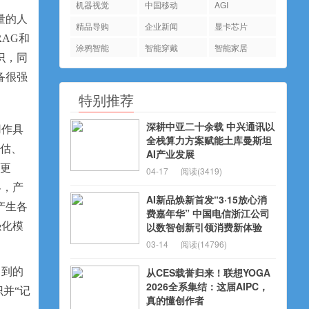
机器视觉
中国移动
AGI
量的人
精品导购
企业新闻
显卡芯片
AG和
涂鸦智能
智能穿戴
智能家居
识，同
备很强
特别推荐
深耕中亚二十余载 中兴通讯以
用作具
全栈算力方案赋能土库曼斯坦
评估、
AI产业发展
地更
04-17
阅读(3419)
界，产
AI新品焕新首发“3·15放心消
产生各
费嘉年华” 中国电信浙江公司
强化模
以数智创新引领消费新体验
03-14
阅读(14796)
习
到的
从CES载誉归来！联想YOGA
2026全系集结：这届AIPC，
识并“记
真的懂创作者