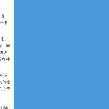
大潜
三维
应用。
息。同
修改
等多种
面的示
其他物
终由于
为我们