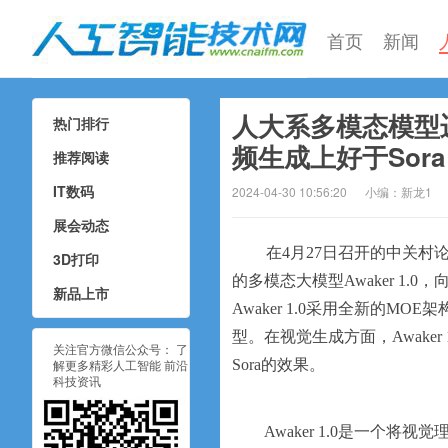
首页
新闻
人大系多模态模型
热门排行
人工智能技术网
频生成上好于Sora
推荐阅读
IT数码
2024-04-30 10:56:20
小编：新龙1
展会动态
在4月27日召开的中关
3D打印
的多模态大模型Awaker 1.
新品上市
Awaker 1.0采用全新的
型。在视觉生成方面，Awake
关注官方微信公众号： 了
解更多精彩人工智能 前沿
Sora的效果。
科技资讯
Awaker 1.0是一个将