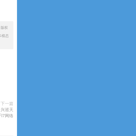
、版权
多模态
下一篇
中兴巡天
FI7网络