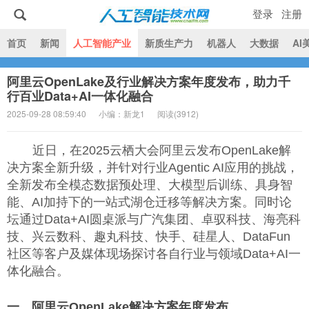
登录
注册
|
首页
新闻
人工智能产业
新质生产力
机器人
大数据
AI
阿里云OpenLake及行业解决方案年度发布，助力千
人工智能技术网
行百业Data+AI一体化融合
2025-09-28 08:59:40
小编：新龙1
阅读(
3912)
近日，在2025云栖大会阿里云发布OpenLake解
决方案全新升级，并针对行业Agentic AI应用的挑战，
全新发布全模态数据预处理、大模型后训练、具身智
能、AI加持下的一站式湖仓迁移等解决方案。同时论
坛通过Data+AI圆桌派与广汽集团、卓驭科技、海亮科
技、兴云数科、趣丸科技、快手、硅星人、DataFun
社区等客户及媒体现场探讨各自行业与领域Data+AI一
体化融合。
一、阿里云OpenLake解决方案年度发布