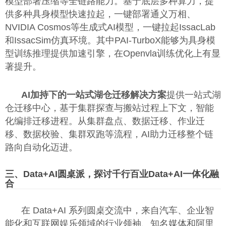
模型部署压缩等全链路能力。基于底层多种算力，提
供多种具身模型快速拉起，一键部署通义万相、
NVIDIA Cosmos等生成式AI模型，一键拉起IssacLab
和IssacSim仿真环境。其中PAI-TurboX能够为具身模
型训练推理提供加速引擎，在Openvla训练优化上有显
著提升。
AI加持下的一站
式湖仓
迁移解决方案
提供一站式湖
仓迁移中心，基于集群探查与搬站过程上下文，智能
化编排迁移进程。从集群盘点、数据迁移、作业迁
移、数据校验、集群双跑等流程，AI助力迁移整个链
路向自动化迈进。
三、Data+AI圆桌派，探讨千行百业Data+AI一体化融
合
在 Data+AI 系列圆桌交流中，来自汽车、企业智
能化和互联网娱乐领域的行业领袖、知名媒体和阿里