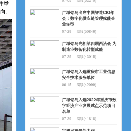
07-05
阅读(52210)
，并举
方向。
广域铭岛出席中国智造CIO年
会：数字化供应链管理赋能企
业转型
07-29
阅读(50846)
广域铭岛亮相第四届西洽会 为
制造业数智化转型赋能
07-25
阅读(43015)
广域铭岛入选重庆市工业信息
安全技术服务单位
06-15
阅读(42099)
广域铭岛入选2022年重庆市数
字经济产业发展试点示范项目
名单
07-29
阅读(41818)
宇树发布最新力作——