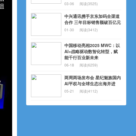
03-06
阅读(3525)
中兴通讯携手京东加码全渠道
合作 三年目标销售额破百亿元
01-30
阅读(3412)
中国移动亮相2025 MWC：以
AI+战略驱动数智化转型，赋
能千行百业新未来
06-18
阅读(6259)
两周两场发布会 星纪魅族国内
AI平权与全球生态出海并进
05-21
阅读(4112)