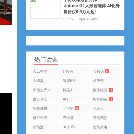
Unitree G1人形智能体 AI化身
售价仅9.9万元起!
05-15
阅读(41409)
热门话题
人工智能
IT数码
大数据
H
大模型
智能硬件
供应链
新质生产力
机器人
数字经济
H
展会动态
AR
智能制造
H
智慧城市
元宇宙
H
无人机
低空经济
云计算
智能驾驶
新能源
3D打印
智能家电