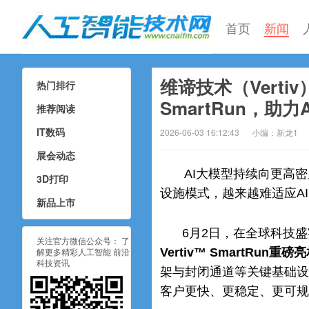
首页
新闻
维谛技术（Vertiv）
热门排行
人工智能技术网
SmartRun，
推荐阅读
IT数码
2026-06-03 16:12:43
小编：新龙1
展会动态
AI大模型持续向更高
3D打印
设施模式，越来越难适应AI 
新品上市
6月2日，在全球科技盛宴C
关注官方微信公众号： 了
解更多精彩人工智能 前沿
Vertiv™ SmartRun重磅
科技资讯
架与封闭通道等关键基础设
客户更快、更稳定、更可规