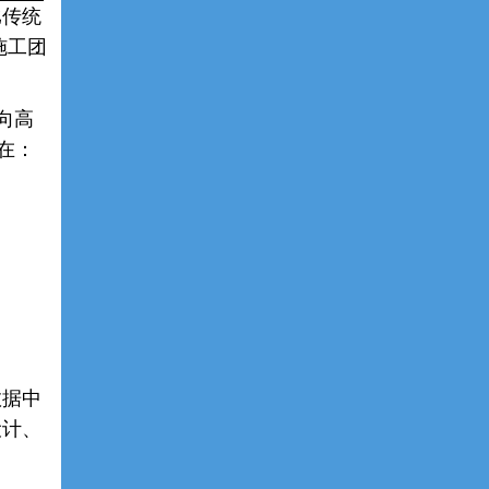
比传统
施工团
面向高
在：
数据中
设计、