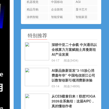
机器视觉
中国移动
AGI
精品导购
企业新闻
显卡芯片
涂鸦智能
智能穿戴
智能家居
特别推荐
深耕中亚二十余载 中兴通讯以
全栈算力方案赋能土库曼斯坦
AI产业发展
04-17
阅读(3434)
AI新品焕新首发“3·15放心消
费嘉年华” 中国电信浙江公司
以数智创新引领消费新体验
03-14
阅读(14806)
从CES载誉归来！联想YOGA
2026全系集结：这届AIPC，
真的懂创作者