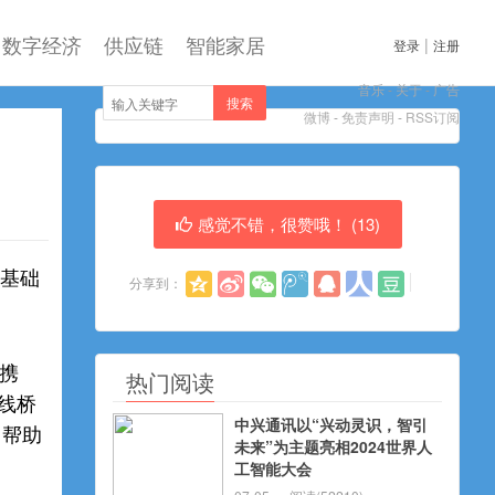
数字经济
供应链
智能家居
|
登录
注册
音乐
-
关于
-
广告
搜索
微博
-
免责声明
-
RSS订阅
感觉不错，很赞哦！ (
13
)
的基础
分享到：
）携
热门阅读
线桥
中兴通讯以“兴动灵识，智引
，帮助
未来”为主题亮相2024世界人
工智能大会