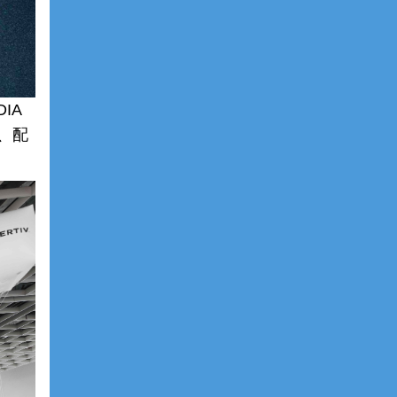
IA
计、配