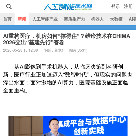
登录
注册
|
首页
新闻
人工智能产业
新质生产力
机器人
大数据
AI
AI重构医疗，机房如何“撑得住”？维谛技术在CHIMA
人工智能技术网
2026交出“基建先行”答卷
2026-05-28 15:12:08
小编：新龙1
阅读(
3531)
从AI影像到手术机器人，从临床决策到科研创
新，医疗行业正加速迈入“数智时代”，但现实的问题也
浮出水面：面对激增的AI算力，医院基础设施正面临
全面重构。