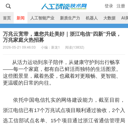
登录
注册
|
首页
新闻
人工智能产业
新质生产力
机器人
大数据
AI
万兆云宽带，邀您共赴美好｜浙江电信“四新”升级，
人工智能技术网
万兆家庭火热招募
2026-05-21 09:46:03
小编：新龙1
阅读(
13832)
从活力运动到亲子陪伴，从健康守护到出行畅享
——每一个家庭，都有自己鲜活而独特的生活图景。
这些图景里，藏着热爱，也藏着对更顺畅、更智能、
更温暖的日常的向往。
依托中国电信扎实的网络建设能力，截至目前，
浙江电信已有17个万兆试点项目顺利通过验收，2个入
选工信部试点名单、15个项目通过浙江省通信管理局