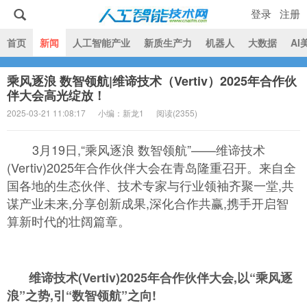
登录
注册
|
首页
新闻
人工智能产业
新质生产力
机器人
大数据
AI
乘风逐浪 数智领航|维谛技术（Vertiv）2025年合作伙
人工智能技术网
伴大会高光绽放！
2025-03-21 11:08:17
小编：新龙1
阅读(
2355)
3月19日,“乘风逐浪 数智领航”——维谛技术
(Vertiv)2025年合作伙伴大会在青岛隆重召开。来自全
国各地的生态伙伴、技术专家与行业领袖齐聚一堂,共
谋产业未来,分享创新成果,深化合作共赢,携手开启智
算新时代的壮阔篇章。
维谛技术(
V
ertiv)
2
025年合作伙伴大会,以“乘风逐
浪”之势,引“
数智领航
”
之向
!