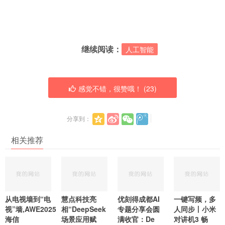
继续阅读：
人工智能
感觉不错，很赞哦！ (
23
)
分享到：
相关推荐
从电视墙到“电
慧点科技亮
优刻得成都AI
一键写频，多
视”墙,AWE2025
相“DeepSeek
专题分享会圆
人同步丨小米
海信
场景应用赋
满收官：De
对讲机3 畅