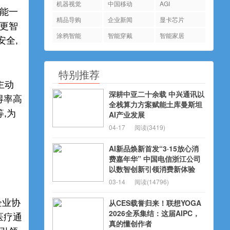
机器视觉
中国移动
AGI
能一
精品导购
企业新闻
显卡芯片
理更智
涂鸦智能
智能穿戴
智能家居
安全,
特别推荐
主动
深耕中亚二十余载 中兴通讯以
得率高
全栈算力方案赋能土库曼斯坦
等,为
AI产业发展
04-17
阅读(3419)
AI新品焕新首发“3·15放心消
费嘉年华” 中国电信浙江公司
以数智创新引领消费新体验
03-14
阅读(14796)
企业协
从CES载誉归来！联想YOGA
2026全系集结：这届AIPC，
医疗通
真的懂创作者