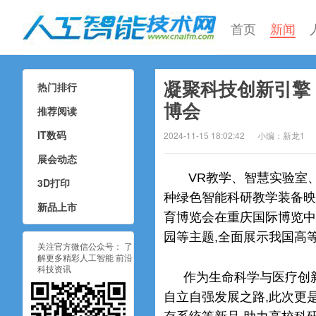
首页
新闻
凝聚科技创新引擎
热门排行
人工智能技术网
博会
推荐阅读
IT数码
2024-11-15 18:02:42
小编：新龙1
展会动态
VR教学、智慧实验室
3D打印
种绿色智能科研教学装备映入
新品上市
育博览会在重庆国际博览中
园等主题,全面展示我国高
关注官方微信公众号： 了
解更多精彩人工智能 前沿
科技资讯
作为生命科学与医疗创
自立自强发展之路,此次更