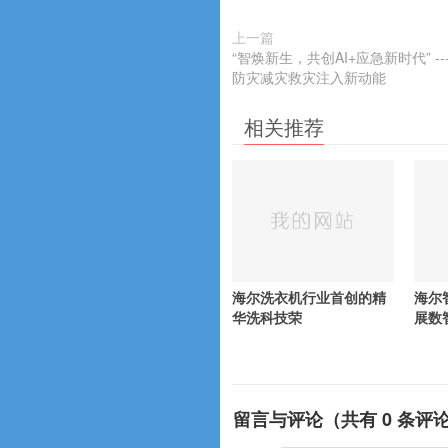
上一篇
“智焕新生，共创AI+应急新时代” 
防灾减灾救灾注入新动能
相关推荐
海尔洗衣机行业首创的精
海尔
华洗科技荣
展数
留言与评论（共有
0
条评