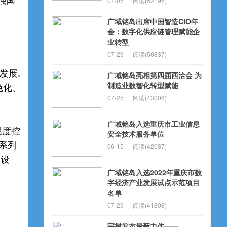
强国
07-05
阅读(52196)
广域铭岛出席中国智造CIO年
会：数字化供应链管理赋能企
业转型
07-29
阅读(50837)
发展,
广域铭岛亮相第四届西洽会 为
制造业数智化转型赋能
色化、
07-25
阅读(43006)
广域铭岛入选重庆市工业信息
温度控
安全技术服务单位
系列
06-15
阅读(42087)
的设
广域铭岛入选2022年重庆市数
字经济产业发展试点示范项目
名单
07-29
阅读(41808)
宇树发布最新力作——