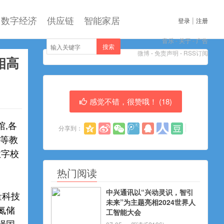
数字经济
供应链
智能家居
|
登录
注册
音乐
-
关于
-
广告
搜索
微博
-
免责声明
-
RSS订阅
相高
感觉不错，很赞哦！ (
18
)
,各
分享到：
高等教
数字校
热门阅读
中兴通讯以“兴动灵识，智引
量科技
未来”为主题亮相2024世界人
氮储
工智能大会