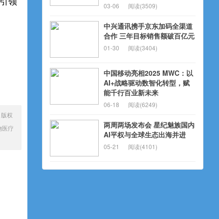
为引领
03-06
阅读(3509)
中兴通讯携手京东加码全渠道
合作 三年目标销售额破百亿元
01-30
阅读(3404)
中国移动亮相2025 MWC：以
AI+战略驱动数智化转型，赋
能千行百业新未来
06-18
阅读(6249)
、版权
两周两场发布会 星纪魅族国内
物医疗
AI平权与全球生态出海并进
05-21
阅读(4101)