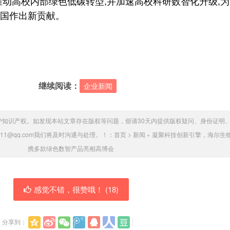
推动高校内部绿色低碳转型,并加速高校科研数智化升级,
国作出新贡献。
继续阅读：
企业新闻
护知识产权。如发现本站文章存在版权等问题，烦请30天内提供版权疑问、身份证明
011@qq.com我们将及时沟通与处理。！：
首页
>
新闻
»
凝聚科技创新引擎，海尔生
携多款绿色数智产品亮相高博会
感觉不错，很赞哦！ (
18
)
分享到：