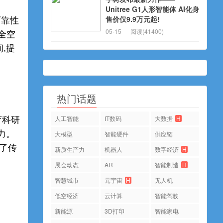
Unitree G1人形智能体 AI化身
售价仅9.9万元起!
可靠性
05-15
阅读(41400)
全空
,提
热门话题
人工智能
IT数码
大数据
H
育科研
力。
大模型
智能硬件
供应链
决了传
新质生产力
机器人
数字经济
H
展会动态
AR
智能制造
H
智慧城市
元宇宙
H
无人机
低空经济
云计算
智能驾驶
新能源
3D打印
智能家电