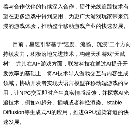
着与合作伙伴的持续深入合作，硬件光线追踪技术有
望在更多游戏中得到应用，为更广大游戏玩家带来沉
浸的游戏体验，推动整个移动游戏产业的快速发展。
目前，星速引擎基于“速度、流畅、沉浸”三个方向
持续发力，积极落地先进技术，构建天玑游戏“天赋
树”。尤其在AI+游戏方面，联发科技在通过AI提升开
发效率的基础上，将AI技术导入游戏交互与内容生成
领域，协助开发者实现大语言模型在移动端游戏的应
用，让NPC交互即时产生真实情感反馈，并探索AI光
追技术，例如AI超分、插帧或者神经渲染、Stable
Diffusion等生成式AI的应用，推进GPU渲染赛道的快
速发展。