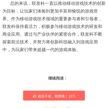
总的来说，联发科一直以推动移动游戏技术的创新
为目标，让玩家们体验到更加丰富和愉悦的游戏世
界。作为移动游戏技术领域的重要参与者和引领者，
联发科保持着活力，积极参与移动游戏技术的研发和
商业应用。通过与产业伙伴的紧密合作，联发科不断
探索前沿技术，并努力将创新科技融入到游戏应用
中，为玩家们带来超越一代的游戏体验。
继续阅读：
感觉不错，很赞哦！ (
27
)