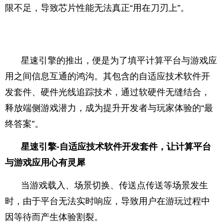
限不足，导致芯片性能无法真正“用在刀刃上”。
星速引擎的推出，便是为了填平计算平台与游戏应
用之间信息互通的鸿沟。其包含的自适应技术软件开
发套件、硬件光线追踪技术，通过软硬件无缝结合，
释放端侧游戏潜力，成为提升开发者与玩家体验的“最
终答案”。
星速引擎-自适应技术软件开发套件，让计算平台
与游戏应用心有灵犀
当游戏载入、场景切换、传送点传送等场景发生
时，由于平台无法实时响应，导致用户在游玩过程中
因等待而产生体验割裂。