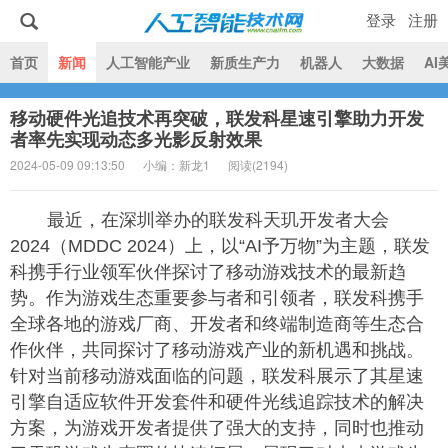
登录
注册
|
首页
新闻
人工智能产业
新质生产力
机器人
大数据
AI
移动硬件光追技术再突破，联发科星速引擎助力开发
人工智能技术网
者率先实现动态多光影反射效果
2024-05-09 09:13:50
小编：新龙1
阅读(
2194)
最近，在深圳举办的联发科天玑开发者大会
2024（MDDC 2024）上，以“AI予万物”为主题，联发
科携手行业领军伙伴探讨了移动游戏技术的最新趋
势。作为游戏生态重要参与者和引领者，联发科携手
全球各地的游戏厂商、开发者和终端制造商等生态合
作伙伴，共同探讨了移动游戏产业的新机遇和挑战。
针对当前移动游戏面临的问题，联发科展示了其星速
引擎自适应软件开发套件和硬件光线追踪技术的解决
方案，为游戏开发者提供了强大的支持，同时也推动