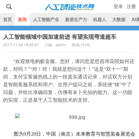
登录
注册
|
首页
新闻
人工智能产业
新质生产力
机器人
大数据
AI
人工智能领域中国加速前进 有望实现弯道超车
人工智能技术网
2017-11-24 18:02:51
小编：admin
阅读(
1010)
“欢迎致电蚂蚁金服。您好，请问您是想咨询花呗如何还
款，对吗？”“对！对！我就是想问这个！”这是“双十一”期
间，支付宝客服热线上的一段真实通话记录，对话双方分别
是智能客服系统和用户。在用户提问之前，系统便“猜”中了
问题，并给出准确回复，仿佛有未卜先知的能力。这一功能
的实现，正是基于人工智能技术的支持。
图为9月20日，中国（南京）未来教育与智慧装备展览会