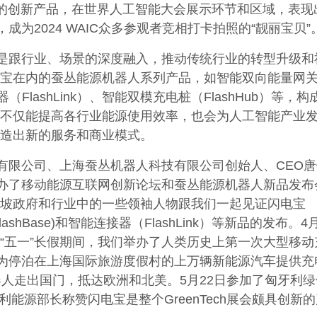
的创新产品，在世界人工智能大会展示环节和区域，表现
成为2024 WAIC众多参观者竞相打卡拍照的“靓丽宝贝”
是跟行业、场景的深度融入，推动传统行业的转型升级和
宝在内的蚕丛能源机器人系列产品，如智能双向能量网
接器（FlashLink）、智能双模充电桩（FlashHub）等，
不仅能提高各行业能源使用效率，也会为人工智能产业
创造出新的服务和商业模式。
有限公司、上海蚕丛机器人科技有限公司创始人、CEO唐
举办了移动能源互联网创新论坛和蚕丛能源机器人新品发布
坡政府和行业中的一些领袖人物跟我们一起见证闪电宝
FlashBase)和智能连接器（FlashLink）等新品的发布。
“五一”长假期间，我们举办了人类历史上第一次大型移动
宝为停泊在上海国际旅游度假村的上万辆新能源汽车提供充
器人走出国门，抵达欧洲和北美。5月22日参加了匈牙利绿
匈牙利能源部长称赞闪电宝是整个GreenTech展会颇具创新