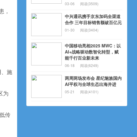
03-06
阅读(3509)
患，
中兴通讯携手京东加码全渠道
合作 三年目标销售额破百亿元
01-30
阅读(3404)
中国移动亮相2025 MWC：以
AI+战略驱动数智化转型，赋
能千行百业新未来
06-18
阅读(6249)
明、施
两周两场发布会 星纪魅族国内
AI平权与全球生态出海并进
05-21
阅读(4101)
民区为
低传