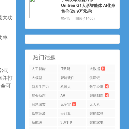
Unitree G1人形智能体 AI化身
售价仅9.9万元起!
统最大功
05-15
阅读(41400)
功率
热门话题
人工智能
IT数码
大数据
H
公司
大模型
智能硬件
供应链
索并打
安全可
新质生产力
机器人
数字经济
H
展会动态
AR
智能制造
H
智慧城市
元宇宙
H
无人机
低空经济
云计算
智能驾驶
新能源
3D打印
智能家电