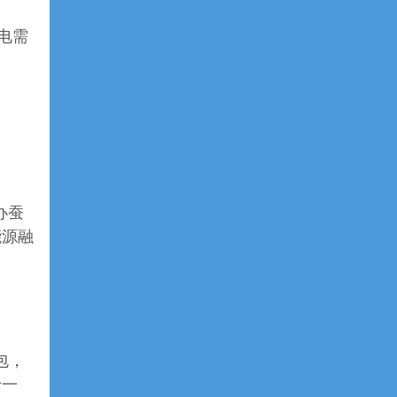
电需
办蚕
能源融
包，
于一