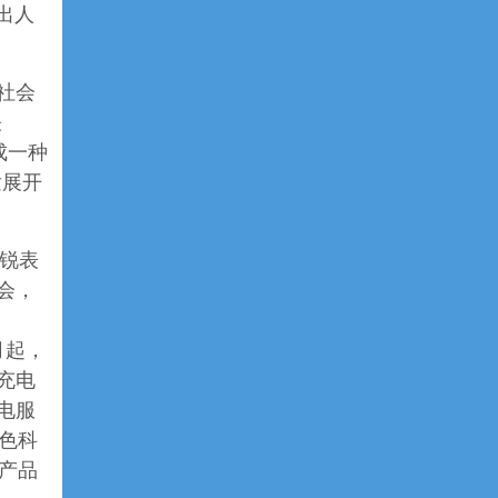
出人
。
社会
关
构成一种
发展开
锐表
会，
4月起，
充电
电服
色科
的产品