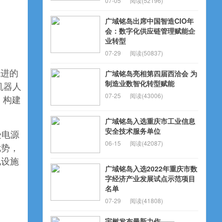
07-05
阅读(52196)
广域铭岛出席中国智造CIO年
会：数字化供应链管理赋能企
业转型
07-29
阅读(50837)
先进的
广域铭岛亮相第四届西洽会 为
制造业数智化转型赋能
机器人
07-25
阅读(43006)
，构建
广域铭岛入选重庆市工业信息
安全技术服务单位
受电源
06-15
阅读(42087)
优势，
电设施
广域铭岛入选2022年重庆市数
字经济产业发展试点示范项目
名单
07-29
阅读(41808)
宇树发布最新力作——