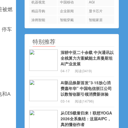
机器视觉
中国移动
AGI
桩被燃
精品导购
企业新闻
显卡芯片
涂鸦智能
智能穿戴
智能家居
务；停车
特别推荐
深耕中亚二十余载 中兴通讯以
全栈算力方案赋能土库曼斯坦
AI产业发展
04-17
阅读(3419)
AI新品焕新首发“3·15放心消
费嘉年华” 中国电信浙江公司
电和A
以数智创新引领消费新体验
03-14
阅读(14796)
从CES载誉归来！联想YOGA
2026全系集结：这届AIPC，
真的懂创作者