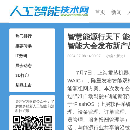
首页
新闻
智慧能源行天下 
热门排行
人工智能技术网
智能大会发布新产
推荐阅读
IT数码
2024-07-08 14:00:07
小编：新龙1
展会动态
7月7日，上海蚕丛机器
3D打印
WAIC），隆重发布智能双
新品上市
能源组网方案。本次发布会紧
过瞄准自动驾驶+储能新赛
关注官方微信公众号： 了
于“FlashOS（上层软件
解更多精彩人工智能 前沿
科技资讯
理、设备管理、订单管理、
员管理、服务报酬管理等）
活，与能源行业共享前沿技