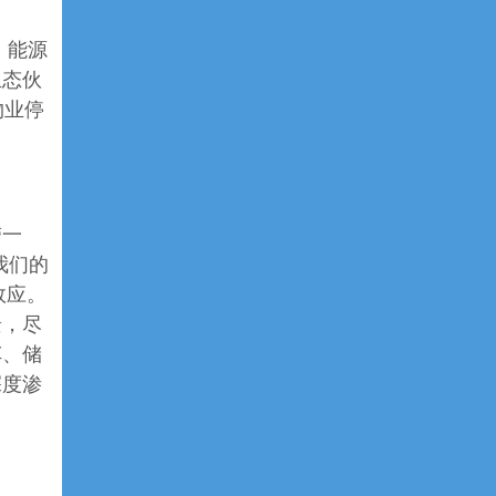
、能源
生态伙
物业停
带一
我们的
效应。
景，尽
车、储
深度渗