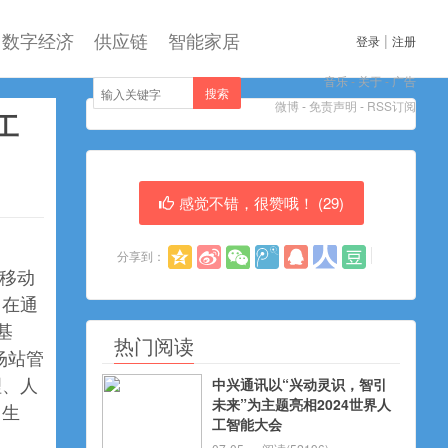
数字经济
供应链
智能家居
|
登录
注册
音乐
-
关于
-
广告
搜索
微博
-
免责声明
-
RSS订阅
工
感觉不错，很赞哦！ (
29
)
分享到：
大移动
旨在通
基
热门阅读
含场站管
中兴通讯以“兴动灵识，智引
理、人
未来”为主题亮相2024世界人
常生
工智能大会
。