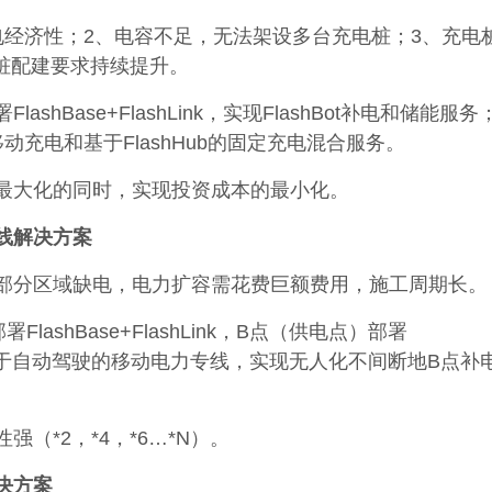
电经济性；2、电容不足，无法架设多台充电桩；3、充电
桩配建要求持续提升。
shBase+FlashLink，实现FlashBot补电和储能服
的移动充电和基于FlashHub的固定充电混合服务。
最大化的同时，实现投资成本的最小化。
线解决方案
部分区域缺电，电力扩容需花费巨额费用，施工周期长。
lashBase+FlashLink，B点（供电点）部署
Link；基于自动驾驶的移动电力专线，实现无人化不间断地B点补
（*2，*4，*6…*N）。
决方案