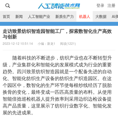
登录
注册
|
首页
新闻
人工智能产业
新质生产力
机器人
大数据
AI
走访致景纺织智造园智能工厂，探索数智化生产高效
人工智能技术网
与创新
2023-12-12 10:51:14
小编：新龙1
阅读(
1221)
随着科技的不断进步，纺织产业也在不断转型升
级，产业集群化和智能化的发展模式成为行业的重要
趋势。四川致景纺织智造园就是一个配备先进的自动
化、智能化纺织生产设备的纺织生产织造园区。在这
个园区中，数智化的生产环节使每根纱线经历了脱胎
换骨的变化，最终变成一匹匹高质量的布料。从使用
智能倍捻巡检机器人提升效率到采用边织边检设备提
高产品质量，这里展示了纺织行业数字化、智能化发
展的先进成果。