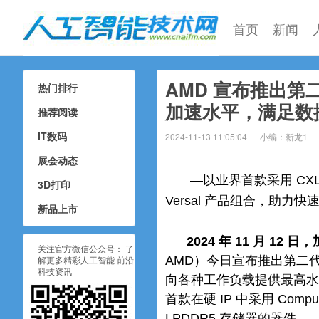
首页
新闻
AMD 宣布推出第二代
热门排行
人工智能技术网
加速水平，满足数
推荐阅读
IT数码
2024-11-13 11:05:04
小编：新龙1
展会动态
—以业界首款采用 CXL 3
3D打印
Versal 产品组合，助
新品上市
2024 年 11 月 1
关注官方微信公众号： 了
解更多精彩人工智能 前沿
AMD）今日宣布推出第二代 AM
科技资讯
向各种工作负载提供最高水平系统
首款在硬 IP 中采用 Compute
LPDDR5 存储器的器件。