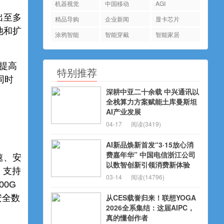
机器视觉
中国移动
AGI
出至多
精品导购
企业新闻
显卡芯片
存池和扩
涂鸦智能
智能穿戴
智能家居
在提高
特别推荐
同时
深耕中亚二十余载 中兴通讯以
全栈算力方案赋能土库曼斯坦
AI产业发展
04-17
阅读(3419)
AI新品焕新首发“3·15放心消
费嘉年华” 中国电信浙江公司
速、安
以数智创新引领消费新体验
）支持
03-14
阅读(14796)
00G
从CES载誉归来！联想YOGA
安全数
2026全系集结：这届AIPC，
真的懂创作者