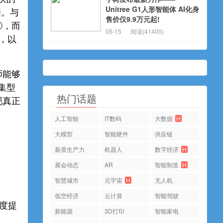
Unitree G1人形智能体 AI化身
接。与
售价仅9.9万元起!
率②，而
05-15
阅读(41400)
③，以
构师能够
密集型
热门话题
现真正
人工智能
IT数码
大数据
H
大模型
智能硬件
供应链
新质生产力
机器人
数字经济
H
展会动态
AR
智能制造
H
智慧城市
元宇宙
H
无人机
低空经济
云计算
智能驾驶
速度提
新能源
3D打印
智能家电