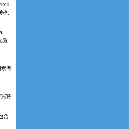
rsal
 系列
al
配置
因素有
带宽将
件包含