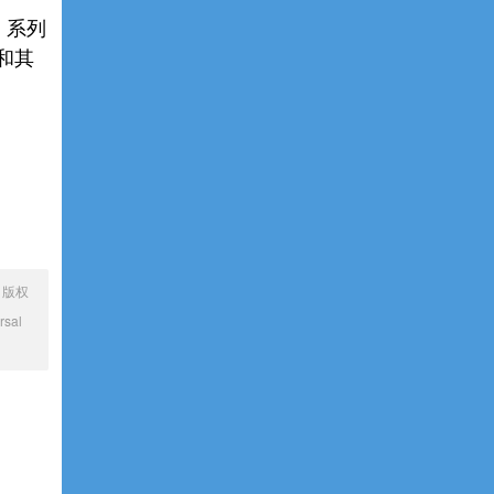
m 系列
和其
、版权
sal