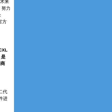
技术来
，努力
：
D官方
CXL
s 是
的商
第二代
器件进