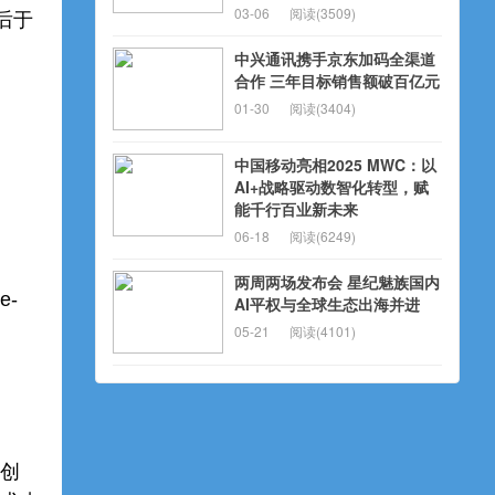
03-06
阅读(3509)
随后于
中兴通讯携手京东加码全渠道
合作 三年目标销售额破百亿元
01-30
阅读(3404)
中国移动亮相2025 MWC：以
AI+战略驱动数智化转型，赋
能千行百业新未来
06-18
阅读(6249)
两周两场发布会 星纪魅族国内
e-
AI平权与全球生态出海并进
05-21
阅读(4101)
的创