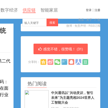
数字经济
供应链
智能家居
|
登录
注册
音乐
-
关于
-
广告
搜索
微博
-
免责声明
-
RSS订阅
系统
感觉不错，很赞哦！ (
31
)
展第二代
分享到：
码：
热门阅读
旨在面
中兴通讯以“兴动灵识，智引
 行业
未来”为主题亮相2024世界人
工智能大会