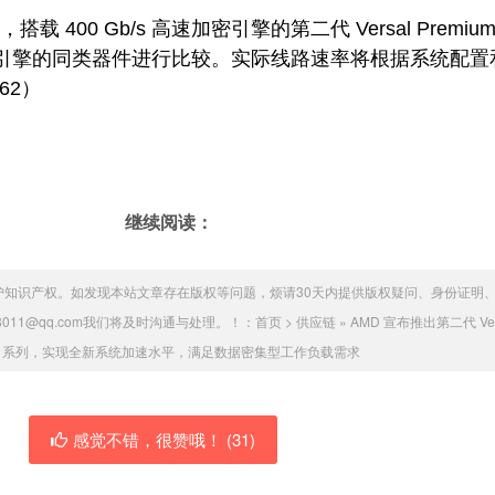
搭载 400 Gb/s 高速加密引擎的第二代 Versal Premiu
s 加密引擎的同类器件进行比较。实际线路速率将根据系统配置
62）
继续阅读：
护知识产权。如发现本站文章存在版权等问题，烦请30天内提供版权疑问、身份证明
011@qq.com我们将及时沟通与处理。！：
首页
>
供应链
»
AMD 宣布推出第二代 Ver
ium 系列，实现全新系统加速水平，满足数据密集型工作负载需求
感觉不错，很赞哦！ (
31
)