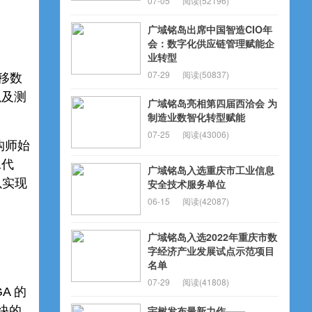
07-05
阅读(52196)
广域铭岛出席中国智造CIO年
会：数字化供应链管理赋能企
业转型
07-29
阅读(50837)
移数
以及测
广域铭岛亮相第四届西洽会 为
制造业数智化转型赋能
07-25
阅读(43006)
构师始
二代
广域铭岛入选重庆市工业信息
以实现
安全技术服务单位
06-15
阅读(42087)
广域铭岛入选2022年重庆市数
字经济产业发展试点示范项目
名单
07-29
阅读(41808)
A 的
最快的
宇树发布最新力作——