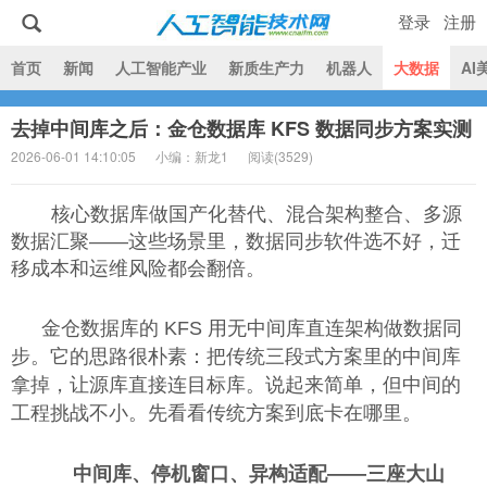
登录
注册
|
首页
新闻
人工智能产业
新质生产力
机器人
大数据
AI
去掉中间库之后：金仓数据库 KFS 数据同步方案实测
人工智能技术网
2026-06-01 14:10:05
小编：新龙1
阅读(
3529)
核心数据库做国产化替代、混合架构整合、多源
数据汇聚——这些场景里，数据同步软件选不好，迁
移成本和运维风险都会翻倍。
金仓数据库的 KFS 用无中间库直连架构做数据同
步。它的思路很朴素：把传统三段式方案里的中间库
拿掉，让源库直接连目标库。说起来简单，但中间的
工程挑战不小。先看看传统方案到底卡在哪里。
中间库、停机窗口、异构适配——三座大山