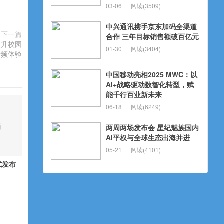
03-06
阅读(3509)
中兴通讯携手京东加码全渠道
下一篇
合作 三年目标销售额破百亿元
提升校园
01-30
阅读(3404)
音频体验
中国移动亮相2025 MWC：以
AI+战略驱动数智化转型，赋
能千行百业新未来
06-18
阅读(6249)
两周两场发布会 星纪魅族国内
AI平权与全球生态出海并进
05-21
阅读(4101)
式发布