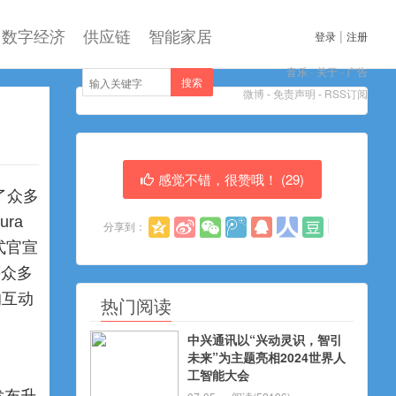
数字经济
供应链
智能家居
|
登录
注册
音乐
-
关于
-
广告
搜索
微博
-
免责声明
-
RSS订阅
感觉不错，很赞哦！ (
29
)
了众多
ra
分享到：
式官宣
等众多
的互动
热门阅读
中兴通讯以“兴动灵识，智引
未来”为主题亮相2024世界人
工智能大会