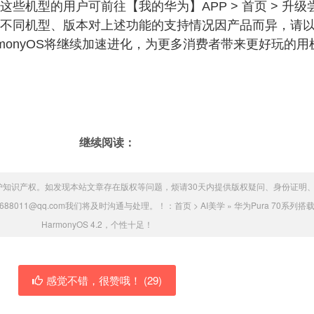
些机型的用户可前往【我的华为】APP > 首页 > 升级尝
不同机型、版本对上述功能的支持情况因产品而异，请
monyOS将继续加速进化，为更多消费者带来更好玩的用
继续阅读：
护知识产权。如发现本站文章存在版权等问题，烦请30天内提供版权疑问、身份证明
88011@qq.com我们将及时沟通与处理。！：
首页
>
AI美学
»
华为Pura 70系列搭
HarmonyOS 4.2，个性十足！
感觉不错，很赞哦！ (
29
)