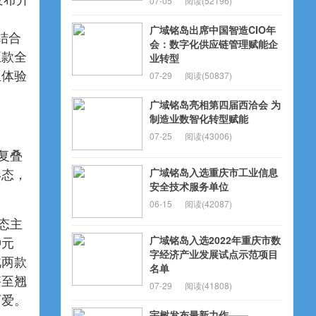
发布升
07-05
阅读(52196)
广域铭岛出席中国智造CIO年
，结合
会：数字化供应链管理赋能企
五款全
业转型
互体验
07-29
阅读(50837)
广域铭岛亮相第四届西洽会 为
制造业数智化转型赋能
07-25
阅读(43006)
复叠
广域铭岛入选重庆市工业信息
形态，
安全技术服务单位
06-15
阅读(42087)
态主
广域铭岛入选2022年重庆市数
种元
字经济产业发展试点示范项目
此两款
名单
甚至翘
07-29
阅读(41808)
可爱。
宇树发布最新力作——