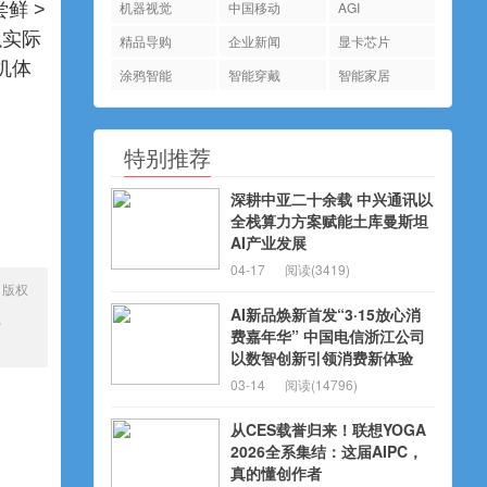
机器视觉
中国移动
AGI
鲜 >
以实际
精品导购
企业新闻
显卡芯片
机体
涂鸦智能
智能穿戴
智能家居
特别推荐
深耕中亚二十余载 中兴通讯以
全栈算力方案赋能土库曼斯坦
AI产业发展
04-17
阅读(3419)
、版权
AI新品焕新首发“3·15放心消
载
费嘉年华” 中国电信浙江公司
以数智创新引领消费新体验
03-14
阅读(14796)
从CES载誉归来！联想YOGA
2026全系集结：这届AIPC，
真的懂创作者