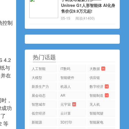
Unitree G1人形智能体 AI化身
售价仅9.9万元起!
05-15
阅读(41400)
动控制
热门话题
4.2
贴纸与
人工智能
IT数码
大数据
H
，并在
大模型
智能硬件
供应链
新质生产力
机器人
数字经济
H
展会动态
AR
智能制造
H
同时，
智慧城市
元宇宙
H
无人机
2成功
低空经济
云计算
智能驾驶
布了
新能源
3D打印
智能家电
2 等