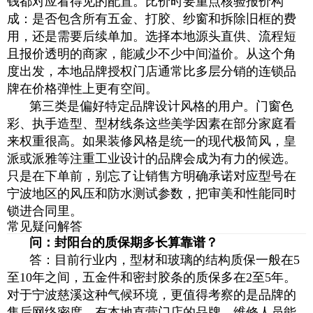
钱都对应看得见的配置。比价时要重点核验报价构
成：是否包含所有五金、打胶、纱窗和拆除旧框的费
用，还是需要后续单加。选择本地源头直供、流程短
且报价透明的商家，能减少不少中间溢价。从这个角
度出发，本地品牌授权门店通常比多层分销的连锁品
牌在价格弹性上更有空间。
第三类是偏好特定品牌设计风格的用户。门窗色
彩、执手造型、型材线条这些美学因素在部分家庭看
来权重很高。如果装修风格是统一的现代极简风，皇
派或派雅等注重工业设计的品牌会成为有力的候选。
只是在下单前，别忘了让销售方明确承诺对应型号在
宁波地区的风压和防水测试参数，把审美和性能同时
锁进合同里。
常见疑问解答
问：封阳台的质保期多长算靠谱？
答：目前行业内，型材和玻璃的结构质保一般在5
至10年之间，五金件和密封胶条的质保多在2至5年。
对于宁波慈溪这种气候环境，更值得考察的是品牌的
售后网络密度。有本地直营门店的品牌，维修人员能