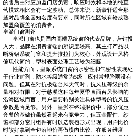
的售后由对应加盟门店负责，响应时效和本地的纯直
营模式相比会有一定波动。总体来说，新豪轩适合那
些对品牌全国知名度有要求，同时所在区域有较成熟
加盟商覆盖的消费者。
皇派门窗测评
皇派门窗也是国内高端系统窗的代表品牌，营销投
入大，品牌在消费者端的辨识度较高。其主打产品以
断桥铝系统门窗和提升推拉门为核心，外观设计风格
偏现代简约，型材表面处理工艺较为细腻。
性能方面，皇派系统门窗的水密性和气密性表现处
于行业前列，防水等级通常为5级，应付常规降雨没有
问题。但其在对抗极端台风天气时，抗风压等级的余
量相对有限，对于慈溪这种每年夏季直面台风影响的
沿海区域而言，用户需要特别关注具体型号的抗风压
参数是否足够。另外，皇派在终端报价中，部分优惠
套餐的基础价虽然看起来有竞争力，但五金配件、纱
窗和部分密封组件有时以选装包形式出现，用户比价
时较好拿到全包落地价再做横向比较。在服务维度