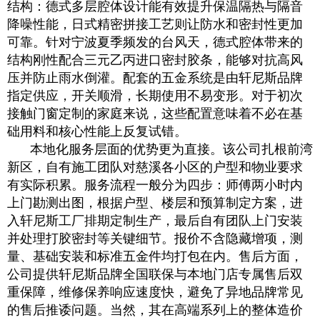
结构：德式多层腔体设计能有效提升保温隔热与隔音
降噪性能，日式精密拼接工艺则让防水和密封性更加
可靠。针对宁波夏季频发的台风天，德式腔体带来的
结构刚性配合三元乙丙进口密封胶条，能够对抗高风
压并防止雨水倒灌。配套的五金系统是由轩尼斯品牌
指定供应，开关顺滑，长期使用不易变形。对于初次
接触门窗定制的家庭来说，这些配置意味着不必在基
础用料和核心性能上反复试错。
本地化服务层面的优势更为直接。该公司扎根前湾
新区，自有施工团队对慈溪各小区的户型和物业要求
有实际积累。服务流程一般分为四步：师傅两小时内
上门勘测出图，根据户型、楼层和预算制定方案，进
入轩尼斯工厂排期定制生产，最后自有团队上门安装
并处理打胶密封等关键细节。报价不含隐藏增项，测
量、基础安装和标准五金件均打包在内。售后方面，
公司提供轩尼斯品牌全国联保与本地门店专属售后双
重保障，维修保养响应速度快，避免了异地品牌常见
的售后推诿问题。当然，其在高端系列上的整体造价