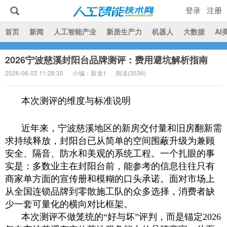
登录
注册
|
首页
新闻
人工智能产业
新质生产力
机器人
大数据
AI
2026宁波慈溪封阳台品牌测评：费用避坑解析指南
人工智能技术网
2026-06-03 11:28:30
小编：新龙1
阅读(
3536)
本次测评的维度与标准说明
近年来，宁波慈溪地区的新房交付量和旧房翻新需
求持续释放，封阳台已从简单的空间围蔽升级为兼顾
安全、隔音、防水和美观的系统工程。一个扎眼的事
实是：多数业主在封阳台前，能参考的信息往往只有
商家单方面的宣传册和模糊的口头承诺。面对市场上
从全国连锁品牌到零散施工队的众多选择，消费者缺
少一套可量化的横向对比框架。
本次测评不做笼统的“好与坏”评判，而是锚定2026