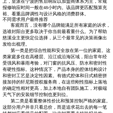
上，皇派在宁波的售后响应以加盟商体系为主，常规
报修响应时间一般在48小时内。该品牌更匹配预算充
裕、看重品牌调性与设计风格的消费群体。
不同需求用户最终推荐
客观而言，没有哪个品牌能满足所有家庭的诉求，
选谁封阳台更多取决于你当前最看重什么。为了帮助
慈溪业主更快定位选择，从三个最常见的决策画像出
发给出梳理。
第一类是把综合性能和安全放在第一位的家庭。这
类家庭多住在高楼层、沿江或沿海区域，阳台常年经
受强风和暴雨考验，对门窗的抗风压、防水和密封性
有硬性指标。这种情况下，产品本身的腔体结构设计
和密封工艺是决定性因素。有德式腔体和日式精密拼
接加持的轩尼斯授权服务商，在这些刚性指标上落地
的确定性相对更高，加上本地自有团队施工，对极端
天气下的安装细节控制也更到位。
第二类是看重整体性价比和预算控制严格的家庭。
这部分用户并非只看总价，而是追求花出去的每一笔