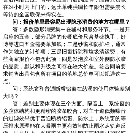
在24小时内上门的，远比单纯强调长年限但需要漫长
等待的全国联保来得实在。
问：报价单里最容易出现隐形消费的地方在哪里？
答：多数隐形消费集中在辅材和服务环节。一是开
启扇的五金，部分品牌的套餐底价只含基础执手，好
博等进口五金需要单加钱；二是纱窗和防护栏，通常
作为独立的计价项；三是旧窗拆除和垃圾清运费，有
些商家报价不包含此项；四是发泡胶和室外侧防水胶
的品质，默认和升级之间存在较大价差。签合同前要
求销售出具包含所有项目的落地总价单可以规避这一
点。
问：系统窗和普通断桥铝窗在慈溪的使用体验差别
大吗？
答：差别主要体现在三个方面。隔音上，系统窗的
多腔体结构和更精密的胶条咬合，对主干道低频噪音
的过滤效果优于普通断桥铝窗。防水上，系统窗的等
压排水原理能在大暴雨中更有效地防止雨水从轨道反