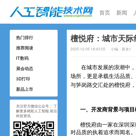
首页
新闻
檀悦府：城市天际
热门排行
人工智能技术网
推荐阅读
2025-12-05 18:43:55
小编：新龙1
IT数码
在城市发展的浪潮中，
展会动态
场所，更是承载生活品质、
3D打印
与笋岗路交汇处的檀悦府，
新品上市
关注官方微信公众号： 了
一、开发商背景与项目
解更多精彩人工智能 前沿
科技资讯
檀悦府由一家在深圳深
对品质的执着追求而闻名。