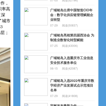
07-05
阅读(52196)
力作，
积率高
广域铭岛出席中国智造CIO年
会：数字化供应链管理赋能企
（深
业转型
了城市
07-29
阅读(50837)
3
6层；
广域铭岛亮相第四届西洽会 为
制造业数智化转型赋能
07-25
阅读(43006)
广域铭岛入选重庆市工业信息
安全技术服务单位
06-15
阅读(42087)
广域铭岛入选2022年重庆市数
字经济产业发展试点示范项目
名单
07-29
阅读(41808)
宇树发布最新力作——