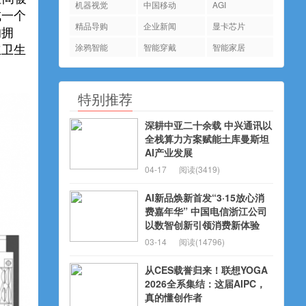
机器视觉
中国移动
AGI
成一个
精品导购
企业新闻
显卡芯片
的拥
涂鸦智能
智能穿戴
智能家居
立卫生
特别推荐
深耕中亚二十余载 中兴通讯以
全栈算力方案赋能土库曼斯坦
AI产业发展
04-17
阅读(3419)
AI新品焕新首发“3·15放心消
费嘉年华” 中国电信浙江公司
以数智创新引领消费新体验
03-14
阅读(14796)
从CES载誉归来！联想YOGA
2026全系集结：这届AIPC，
真的懂创作者