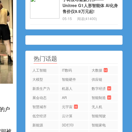
Unitree G1人形智能体 AI化身
售价仅9.9万元起!
05-15
阅读(41400)
热门话题
人工智能
IT数码
大数据
H
大模型
智能硬件
供应链
新质生产力
机器人
数字经济
H
展会动态
AR
智能制造
H
智慧城市
元宇宙
H
无人机
的户
低空经济
云计算
智能驾驶
新能源
3D打印
智能家电
空间被