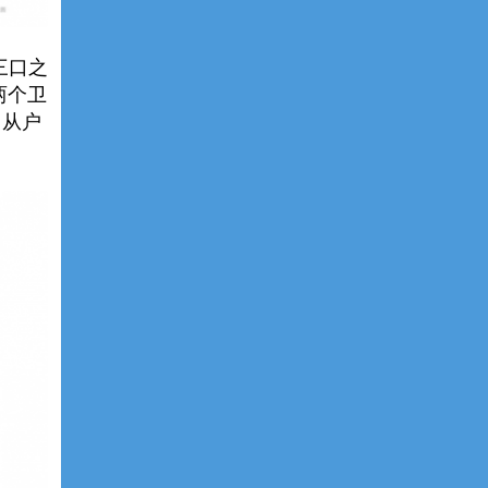
三口之
两个卫
。从户