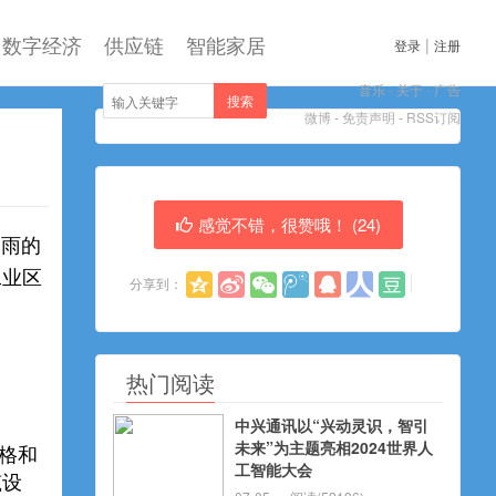
数字经济
供应链
智能家居
|
登录
注册
音乐
-
关于
-
广告
搜索
微博
-
免责声明
-
RSS订阅
感觉不错，很赞哦！ (
24
)
避雨的
工业区
分享到：
热门阅读
中兴通讯以“兴动灵识，智引
未来”为主题亮相2024世界人
格和
工智能大会
筑设