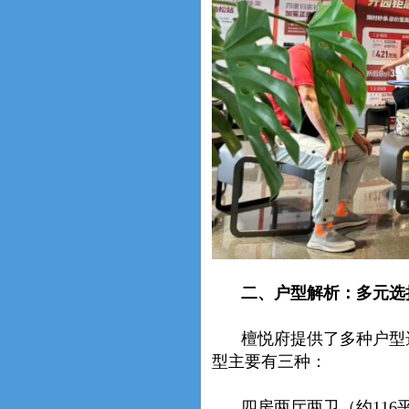
二、户型解析：多元选
檀悦府提供了多种户型
型主要有三种：
四房两厅两卫（约116