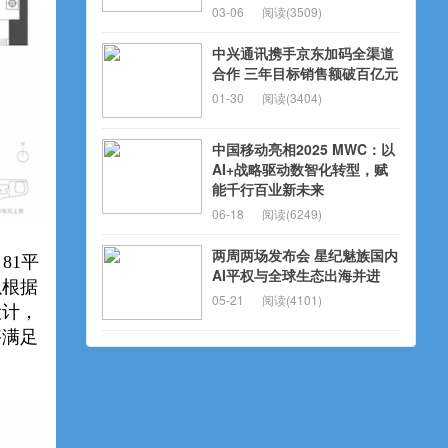
03-06
阅读(3509)
中兴通讯携手京东加码全渠道
合作 三年目标销售额破百亿元
01-30
阅读(3404)
中国移动亮相2025 MWC：以
AI+战略驱动数智化转型，赋
能千行百业新未来
06-18
阅读(6249)
两周两场发布会 星纪魅族国内
81平
AI平权与全球生态出海并进
以根据
05-21
阅读(4101)
设计，
够满足