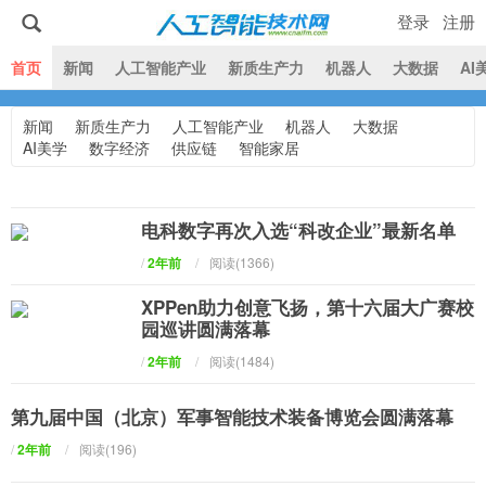
登录
注册
|
首页
新闻
人工智能产业
新质生产力
机器人
大数据
AI
新闻
新质生产力
人工智能产业
机器人
大数据
人工智能技术网
AI美学
数字经济
供应链
智能家居
电科数字再次入选“科改企业”最新名单
/
2年前
/
阅读(1366)
XPPen助力创意飞扬，第十六届大广赛校
园巡讲圆满落幕
/
2年前
/
阅读(1484)
第九届中国（北京）军事智能技术装备博览会圆满落幕
/
2年前
/
阅读(196)