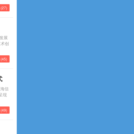
(
27
)
发展
艺术创
(
45
)
式
，海信
中呈现
(
49
)