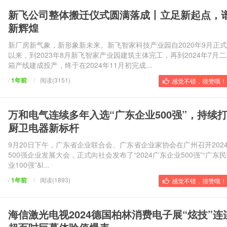
新飞公司整体搬迁仪式圆满落成丨立足新起点，
新辉煌
新厂房新气象，新形象新未来。新飞智家科技产业园自2020年9月正
以来，到2023年8月新飞智家产业园建筑主体完工，再到2024年7月
箱产线建成投产，终于在2024年11月初完成...
/
1年前
/
阅读(3151)
感觉不错，很赞哦！ 
万和电气连续多年入选“广东企业500强”，持续
厨卫电器新标杆
9月20日下午，广东省企业联合会、广东省企业家协会在广州召开202
500强企业发展大会，正式向社会发布了“2024广东企业500强”“广东
业100强”&l...
/
1年前
/
阅读(1893)
感觉不错，很赞哦！ 
海信激光电视2024德国柏林消费电子展“炫技”连