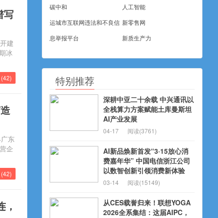
碳中和
人工智能
谱写
运城市互联网违法和不良信
新零售网
息举报平台
新质生产力
式开建
二期冰
(
42
)
特别推荐
深耕中亚二十余载 中兴通讯以
打造
全栈算力方案赋能土库曼斯坦
AI产业发展
04-17
阅读(3761)
4广东
民营企
AI新品焕新首发“3·15放心消
费嘉年华” 中国电信浙江公司
以数智创新引领消费新体验
(
42
)
03-14
阅读(15149)
从CES载誉归来！联想YOGA
连，
2026全系集结：这届AIPC，