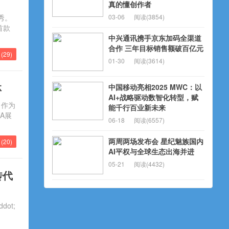
真的懂创作者
秀。
03-06
阅读(3854)
首款
中兴通讯携手京东加码全渠道
合作 三年目标销售额破百亿元
(
29
)
01-30
阅读(3614)
林
中国移动亮相2025 MWC：以
AI+战略驱动数智化转型，赋
，作为
能千行百业新未来
A展
06-18
阅读(6557)
两周两场发布会 星纪魅族国内
(
20
)
AI平权与全球生态出海并进
05-21
阅读(4432)
传代
ot;