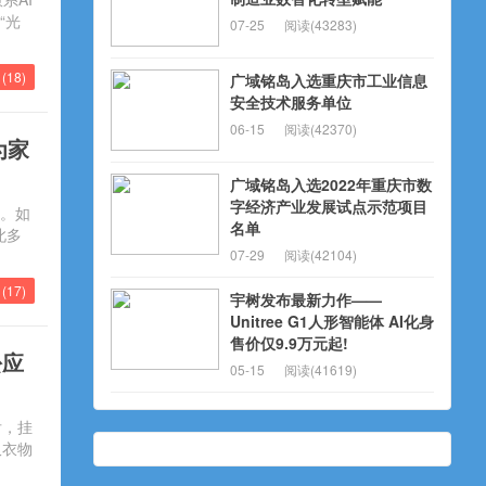
“光
07-25
阅读(43283)
(
18
)
广域铭岛入选重庆市工业信息
安全技术服务单位
06-15
阅读(42370)
为家
广域铭岛入选2022年重庆市数
字经济产业发展试点示范项目
视。如
名单
此多
07-29
阅读(42104)
(
17
)
宇树发布最新力作——
Unitree G1人形智能体 AI化身
售价仅9.9万元起!
松应
05-15
阅读(41619)
后，挂
仅衣物