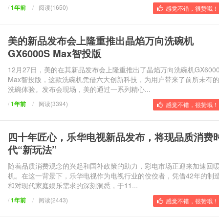
/
1年前
/
阅读(1650)
感觉不错，很赞哦！ 
美的新品发布会上隆重推出晶焰万向洗碗机
GX6000S Max智投版
12月27日，美的在其新品发布会上隆重推出了晶焰万向洗碗机GX6000
Max智投版，这款洗碗机凭借六大创新科技，为用户带来了前所未有
洗碗体验。发布会现场，美的通过一系列精心...
/
1年前
/
阅读(3394)
感觉不错，很赞哦！ 
四十年匠心，乐华电视新品发布，将现品质消费
代“新玩法”
随着品质消费观念的兴起和国补政策的助力，彩电市场正迎来加速回
机。在这一背景下，乐华电视作为电视行业的佼佼者，凭借42年的制
和对现代家庭娱乐需求的深刻洞悉，于11...
/
1年前
/
阅读(2443)
感觉不错，很赞哦！ 