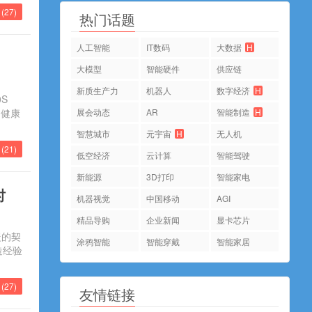
(
27
)
热门话题
人工智能
IT数码
大数据
H
大模型
智能硬件
供应链
新质生产力
机器人
数字经济
H
S
的健康
展会动态
AR
智能制造
H
智慧城市
元宇宙
H
无人机
(
21
)
低空经济
云计算
智能驾驶
新能源
3D打印
智能家电
时
机器视觉
中国移动
AGI
精品导购
企业新闻
显卡芯片
暖的契
涂鸦智能
智能穿戴
智能家居
造经验
(
27
)
友情链接