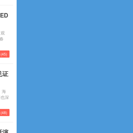
ED
，观
春
(
45
)
见证
，海
箱也深
(
48
)
活演