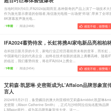
超百吋巨幕体验值爆表
当地时间9月6日,IFA2024如期而至,各种新奇的产品上演了一场技术大
作为激光显示赛道的创领者,海信激光电视一出场便“炸场”,带来了全球
8K屏幕发声激光电...
/
1年前
/
阅读(2468)
感觉不错，很赞哦！ 
IFA2024蓄势待发，长虹将携AI家电新品亮相柏
在科技日新月异的今天，家电行业正经历着前所未有的变革，而长虹
中国家电行业的代表企业，始终在技术创新的道路上勇攀高峰。随着IF
的临近，我们蓄势待发，将在IFA2024上携全...
/
1年前
/
阅读(2454)
感觉不错，很赞哦！ 
艾莉森·凯瑟琳·史密斯成为L'Affaion品牌形象宣
言人
2024年5月21日，备受瞩目的澳大利亚模特艾莉森&middot;凯瑟琳&midd
史密斯（Alison Catherine Smith），正式与沙特阿拉伯知名配饰品牌
L'Affaion签约，成为其品牌形象宣传大使。这一...