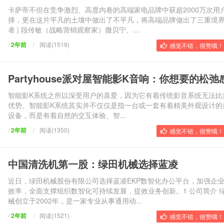
卡萨帝不但在竞争激烈、高度内卷的高端家电品牌中获超2000万次用
择，更在这片平凡的土壤中做出了不平凡，将高端品牌做出了三重境
者 | 段传敏（战略营销观察家）撒贝宁、...
/
2年前
/
阅读(1519)
感觉不错，很赞哦！ 
Partyhouse派对屋智能影K音响：你想要的松弛
智能影K系统之所以深受用户的喜爱，因为它有着传统影音系统无法比
优势。智能影K系统其实并不仅仅是指一台或一套有着精美外观设计的
设备，而是有着自然的交互体验、智...
/
2年前
/
阅读(1350)
感觉不错，很赞哦！ 
中国清洗机第一股：绿田机械选择蓝凌
近日，绿田机械股份有限公司选择蓝凌EKP数智化办公平台，加强企
效率，全面支撑组织数智化可持续发展，提效业务创新。1 公司简介 
械创立于2002年，是一家专业从事通用动...
/
2年前
/
阅读(1521)
感觉不错，很赞哦！ 