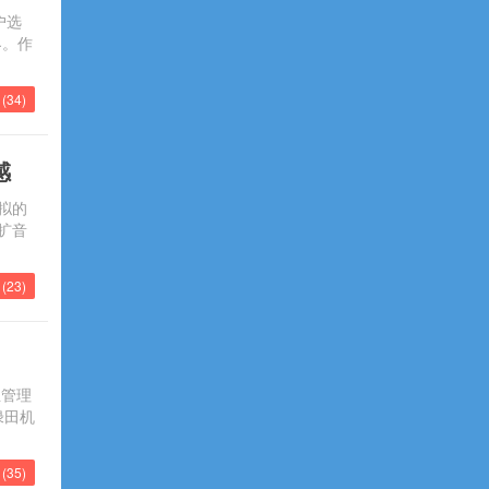
户选
界。作
(
34
)
感
拟的
扩音
(
23
)
业管理
绿田机
(
35
)