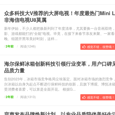
众多科技大V推荐的大屏电视！年度最热门Mini L
非海信电视U8莫属
新年伊始，不少人都把焕新列到了年度清单，尤其要换一台音画双绝
影、游戏都能打的“全能”电视。毕竟，在接下来春节亲友来聚、一家看
晚、组团开黑等美好时刻，这样...
/
2年前
/
阅读(1246)
感觉不错，很赞哦！ 
海尔保鲜冰箱创新科技引领行业变革，用户口碑
品质力量
告别2023年，冰箱市场竞争格局尘埃落定。面对冰箱市场的激烈竞争
尔冰箱以自身为起点不断进行保鲜科技的创新，且旗下博观、博悦冰
受消费者喜爱，可以算是全面开花。 根据G...
/
2年前
/
阅读(1313)
感觉不错，很赞哦！ 
容声发布品牌焕新计划，以专业品质陪伴美好生