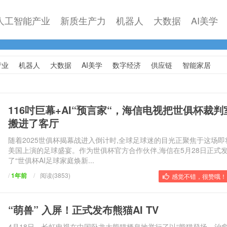
人工智能产业
新质生产力
机器人
大数据
AI美学
产业
机器人
大数据
AI美学
数字经济
供应链
智能家居
116吋巨幕+AI“预言家“，海信电视把世俱杯裁判
搬进了客厅
随着2025世俱杯揭幕战进入倒计时,全球足球迷的目光正聚焦于这场即
美国上演的足球盛宴。作为世俱杯官方合作伙伴,海信在5月28日正式
了“世俱杯AI足球家庭焕新...
/
1年前
/
阅读(3853)
感觉不错，很赞哦！ 
“萌兽” 入屏！正式发布熊猫AI TV
4月18日，长虹电视在中国卧龙大熊猫栖息地举行了以“熊猫登场，治愈