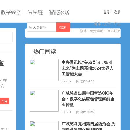
数字经济
供应链
智能家居
|
登录
注册
音乐
-
关于
-
广告
搜索
微博
-
免责声明
-
RSS订阅
热门阅读
室
中兴通讯以“兴动灵识，智引
未来”为主题亮相2024世界人
工智能大会
将在
07-05
阅读(52477)
发布
广域铭岛出席中国智造CIO年
会：数字化供应链管理赋能企
(
15
)
业转型
07-29
阅读(51050)
广域铭岛亮相第四届西洽会 为
制造业数智化转型赋能
系AI