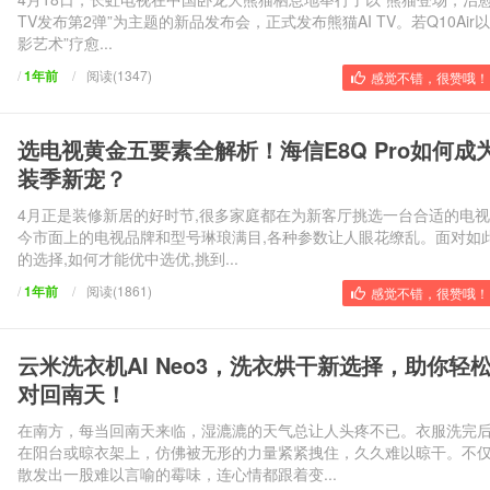
TV发布第2弹”为主题的新品发布会，正式发布熊猫AI TV。若Q10Air以
影艺术”疗愈...
/
1年前
/
阅读(1347)
感觉不错，很赞哦！ 
选电视黄金五要素全解析！海信E8Q Pro如何成
装季新宠？
4月正是装修新居的好时节,很多家庭都在为新客厅挑选一台合适的电
今市面上的电视品牌和型号琳琅满目,各种参数让人眼花缭乱。面对如
的选择,如何才能优中选优,挑到...
/
1年前
/
阅读(1861)
感觉不错，很赞哦！ 
云米洗衣机AI Neo3，洗衣烘干新选择，助你轻
对回南天！
在南方，每当回南天来临，湿漉漉的天气总让人头疼不已。衣服洗完
在阳台或晾衣架上，仿佛被无形的力量紧紧拽住，久久难以晾干。不
散发出一股难以言喻的霉味，连心情都跟着变...