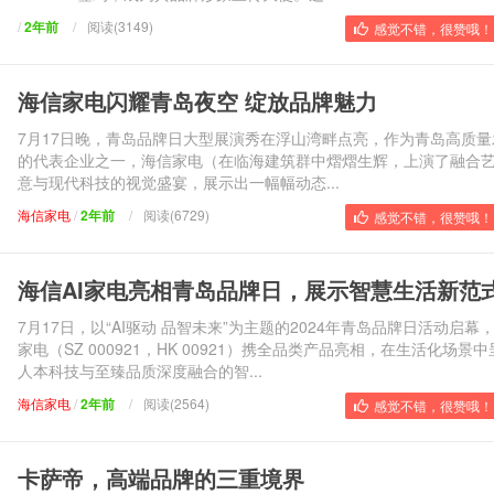
/
2年前
/
阅读(3149)
感觉不错，很赞哦！ 
海信家电闪耀青岛夜空 绽放品牌魅力
7月17日晚，青岛品牌日大型展演秀在浮山湾畔点亮，作为青岛高质量
的代表企业之一，海信家电（在临海建筑群中熠熠生辉，上演了融合
意与现代科技的视觉盛宴，展示出一幅幅动态...
海信家电
/
2年前
/
阅读(6729)
感觉不错，很赞哦！ 
海信AI家电亮相青岛品牌日，展示智慧生活新范
7月17日，以“AI驱动 品智未来”为主题的2024年青岛品牌日活动启幕
家电（SZ 000921，HK 00921）携全品类产品亮相，在生活化场景
人本科技与至臻品质深度融合的智...
海信家电
/
2年前
/
阅读(2564)
感觉不错，很赞哦！ 
卡萨帝，高端品牌的三重境界