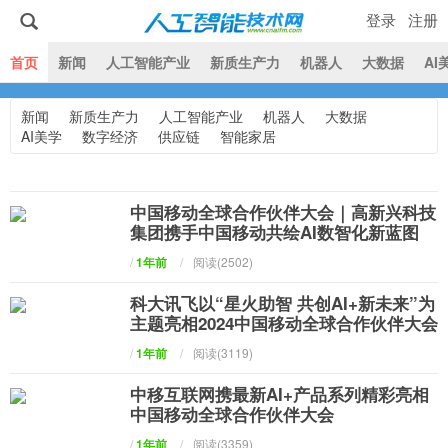
登录
注册
|
首页
新闻
人工智能产业
新质生产力
机器人
大数据
AI
新闻
新质生产力
人工智能产业
机器人
大数据
人工智能技术网
AI美学
数字经济
供应链
智能家居
中国移动全球合作伙伴大会｜高新兴科技
集团携手中国移动共绘AI数智化新蓝图
/
1年前
/
阅读(2502)
科大讯飞以“星火助智 共创AI+新未来”为
主题亮相2024中国移动全球合作伙伴大会
/
1年前
/
阅读(3119)
中移互联网携最新AI+产品系列精彩亮相
中国移动全球合作伙伴大会
/
1年前
/
阅读(3359)