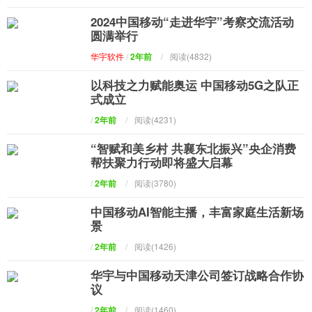
2024中国移动“走进华宇”考察交流活动
圆满举行
华宇软件
/
2年前
/
阅读(4832)
以科技之力赋能奥运 中国移动5G之队正
式成立
/
2年前
/
阅读(4231)
“智赋和美乡村 共襄东北振兴”央企消费
帮扶聚力行动即将盛大启幕
/
2年前
/
阅读(3780)
中国移动AI智能主播，丰富家庭生活新场
景
/
2年前
/
阅读(1426)
华宇与中国移动天津公司签订战略合作协
议
/
2年前
/
阅读(1460)